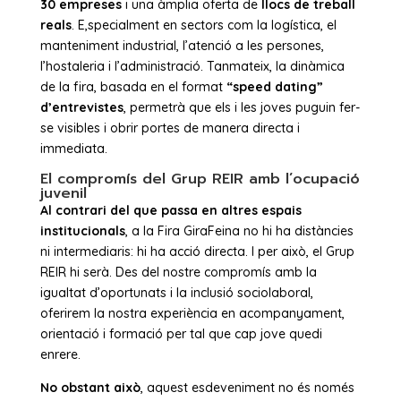
30 empreses
i una àmplia oferta de
llocs de treball
reals
. E,specialment en sectors com la logística, el
manteniment industrial, l’atenció a les persones,
l’hostaleria i l’administració. Tanmateix, la dinàmica
de la fira, basada en el format
“speed dating”
d’entrevistes
, permetrà que els i les joves puguin fer-
se visibles i obrir portes de manera directa i
immediata.
El compromís del Grup REIR amb l’ocupació
juvenil
Al contrari del que passa en altres espais
institucionals
, a la Fira GiraFeina no hi ha distàncies
ni intermediaris: hi ha acció directa. I per això, el Grup
REIR hi serà. Des del nostre compromís amb la
igualtat d’oportunats i la inclusió sociolaboral,
oferirem la nostra experiència en acompanyament,
orientació i formació per tal que cap jove quedi
enrere.
No obstant això
, aquest esdeveniment no és només