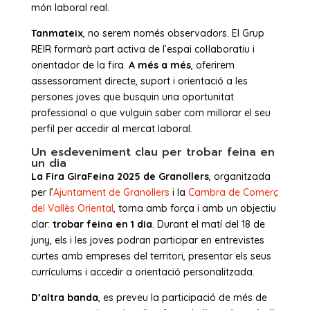
món laboral real.
Tanmateix
, no serem només observadors. El Grup
REIR formarà part activa de l’espai col·laboratiu i
orientador de la fira.
A més a més
, oferirem
assessorament directe, suport i orientació a les
persones joves que busquin una oportunitat
professional o que vulguin saber com millorar el seu
perfil per accedir al mercat laboral.
Un esdeveniment clau per trobar feina en
un dia
La Fira GiraFeina 2025 de Granollers
, organitzada
per l’
Ajuntament de Granollers
i la
Cambra de Comerç
del Vallès Oriental
, torna amb força i amb un objectiu
clar:
trobar feina en 1 dia
. Durant el matí del 18 de
juny, els i les joves podran participar en entrevistes
curtes amb empreses del territori, presentar els seus
currículums i accedir a orientació personalitzada.
D’altra banda
, es preveu la participació de més de