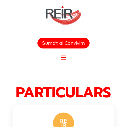
Suma't al Convivim
PARTICULARS
RE
IR