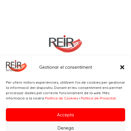
Gestionar el consentiment
Política de privacitat
–
Cookies
–
Avís legal
Per oferir millors experiències, utilitzem l'ús de cookies per gestionar
la informació del dispositiu. Donant el teu consentiment ens permet
processar dades pel correcte funcionament de la web. Més
informació a la nostra
Política de Cookies
i
Política de Privacitat
.
935 380 470

fundacio@reir.cat

Accepta
Pla de baix, 28 baixos (Granollers)

Denega