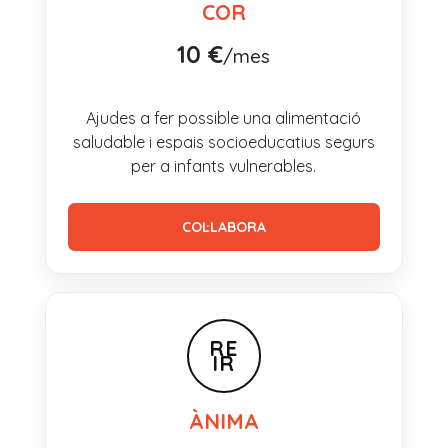
COR
10 €
/mes
Ajudes a fer possible una alimentació
saludable i espais socioeducatius segurs
per a infants vulnerables.
COL·LABORA
RE
IR
ÀNIMA