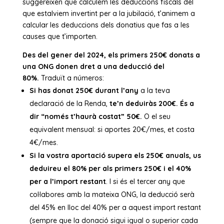
suggereixen que calculem les deduccions fiscals del
que estalviem invertint per a la jubilació, t’animem a
calcular les deduccions dels donatius que fas a les
causes que t’importen.
Des del gener del 2024, els primers 250€ donats a
una ONG donen dret a una deducció del
80%.
Traduït a números:
Si has donat 250€ durant l’any
a la teva
declaració de la Renda,
te’n deduiràs 200€. És a
dir “només t’haurà costat” 50€.
O el seu
equivalent mensual: si aportes 20€/mes, et costa
4€/mes.
Si la vostra aportació supera els 250€ anuals, us
deduireu el 80% per als primers 250€ i el 40%
per a l’import restant
. I si és el tercer any que
col·labores amb la mateixa ONG, la deducció serà
del 45% en lloc del 40% per a aquest import restant
(sempre que la donació sigui igual o superior cada