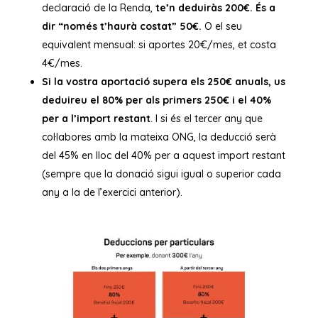
declaració de la Renda,
te’n deduiràs 200€. És a
dir “només t’haurà costat” 50€.
O el seu
equivalent mensual: si aportes 20€/mes, et costa
4€/mes.
Si la vostra aportació supera els 250€ anuals, us
deduireu el 80% per als primers 250€ i el 40%
per a l’import restant
. I si és el tercer any que
col·labores amb la mateixa ONG, la deducció serà
del 45% en lloc del 40% per a aquest import restant
(sempre que la donació sigui igual o superior cada
any a la de l’exercici anterior).